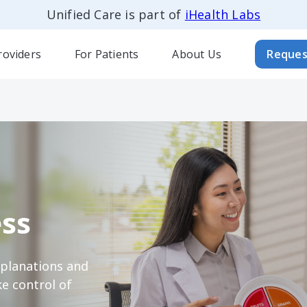
Unified Care is part of
iHealth Labs
roviders
For Patients
About Us
Reques
ss
xplanations and
e control of