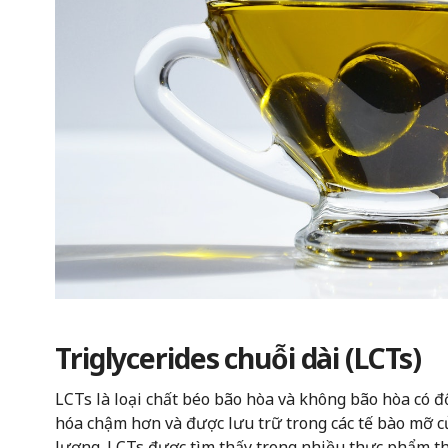
Triglycerides chuỗi dài (LCTs)
LCTs là loại chất béo bão hòa và không bão hòa có 
hóa chậm hơn và được lưu trữ trong các tế bào mỡ 
lượng. LCTs được tìm thấy trong nhiều thực phẩm thô