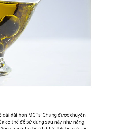
độ dài dài hơn MCTs. Chúng được chuyển
của cơ thể để sử dụng sau này như năng
ng dụng như bơ, thịt bò, thịt heo và các