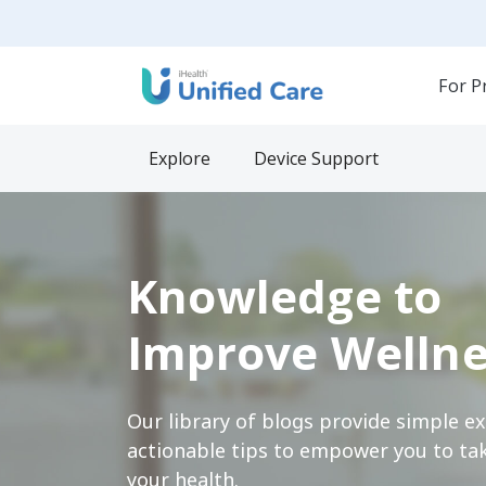
For P
Explore
Device Support
Knowledge to
Improve Wellne
Our library of blogs provide simple e
actionable tips to empower you to tak
your health.