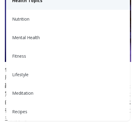
Health Topics
Nutrition
Mental Health
Fitness
你可能在想，“好吧，我明白了，但冥想到底是什
Lifestyle
麼，我為什麼要在乎？”我明白。生活可能會變得混
亂，冥想似乎遙不可及。但相信我，這種轉變可以是
驚人的。自從我一周前開始冥想以來，它作為我每天
Meditation
的錨，舒緩壓力、提高清晰度和改善睡眠。因此，我
很高興能與你分享這些經歷。繼續閱讀我發現的三大
Recipes
主要好處。