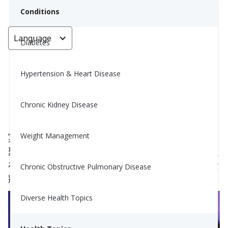
Conditions
Language
< Go back
Diabetes
Hypertension & Heart Disease
冥想：你應該考慮冥想的3個理由
Chronic Kidney Disease
Yiwen Lu, MS, RD
November 13, 2023
Weight Management
冥想，心靈與身體和諧融合的實踐，是一種將注意力
聚焦於當下時刻的沉思活動。通過將你的注意力固定
在呼吸的節奏和思緒的流動上，它培養了更高的正念
Chronic Obstructive Pulmonary Disease
狀態並增強了整體的幸福感。
Diverse Health Topics