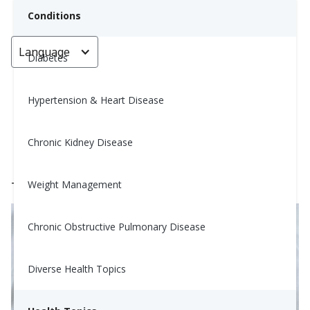
Conditions
Language
< Go back
Diabetes
Hypertension & Heart Disease
Mexican Molletes
Chronic Kidney Disease
Mary Dutta, RD, LD
August 10, 2023
Weight Management
Tiempo de cocción: 15 minutos
Chronic Obstructive Pulmonary Disease
Diverse Health Topics