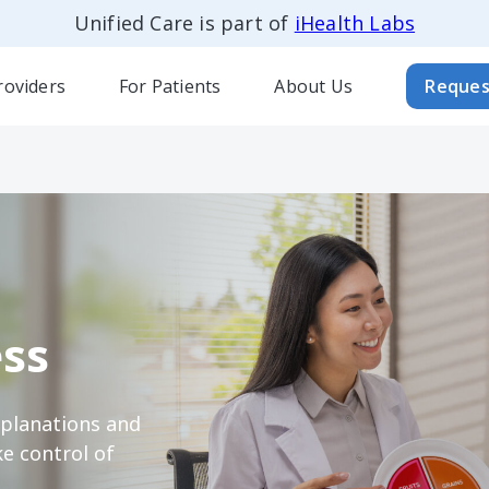
Unified Care is part of
iHealth Labs
roviders
For Patients
About Us
Reques
ss
xplanations and
e control of