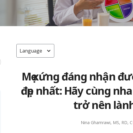
Language
Mẹ xứng đáng nhận đư
đẹp nhất: Hãy cùng nha
trở nên làn
Nina Ghamrawi, MS, RD, 