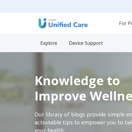
For P
Explore
Device Support
Knowledge to
Improve Wellne
Our library of blogs provide simple e
actionable tips to empower you to tak
your health.