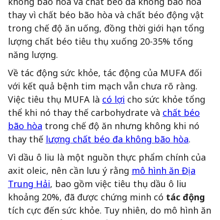
không bão hòa và chất béo đa không bão hòa
thay vì chất béo bão hòa và chất béo động vật
trong chế độ ăn uống, đồng thời giới hạn tổng
lượng chất béo tiêu thụ xuống 20-35% tổng
năng lượng.
Về tác động sức khỏe, tác động của MUFA đối
với kết quả bệnh tim mạch vẫn chưa rõ ràng.
Việc tiêu thụ MUFA là
có lợi
cho sức khỏe tổng
thể khi nó thay thế carbohydrate và
chất béo
bão hòa
trong chế độ ăn nhưng không khi nó
thay thế
lượng chất béo đa không bão hòa
.
Vì dầu ô liu là một nguồn thực phẩm chính của
axit oleic, nên cần lưu ý rằng
mô hình ăn Địa
Trung Hải
, bao gồm việc tiêu thụ dầu ô liu
khoảng 20%, đã được chứng minh có
tác động
tích cực đến sức khỏe. Tuy nhiên, do mô hình ăn