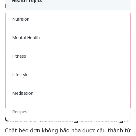
Health Topics
hưởng đến sức khỏe.
Nutrition
Mental Health
Fitness
Lifestyle
Meditation
Recipes
Chất béo đơn không bão hòa là gì?
Chất béo đơn không bão hòa được cấu thành từ