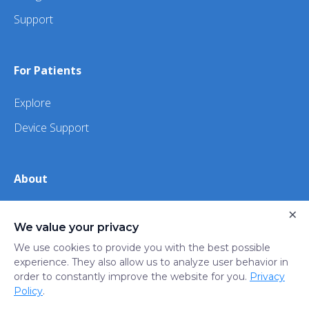
Support
For Patients
Explore
Device Support
About
About Us
×
We value your privacy
iHealth
We use cookies to provide you with the best possible
experience. They also allow us to analyze user behavior in
order to constantly improve the website for you.
Privacy
Privacy
Terms
Trust
Do not sell or share my
Policy
.
Policy
of Use
Center
personal information