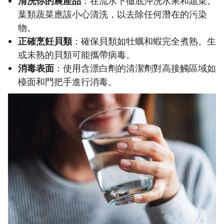
清洗你的農產品
：在流水下徹底沖洗水果和蔬菜。
葉類蔬菜應該小心清洗，以去除任何潛在的污染
物。
正確烹飪貝類
：確保貝類如牡蠣和蝦完全煮熟。生
或未熟的貝類可能攜帶病毒。
消毒表面
：使用含漂白劑的清潔劑對高接觸區域如
檯面和門把手進行消毒。