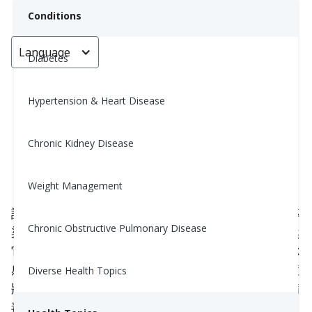
Conditions
Language
< Go back
Diabetes
Hypertension & Heart Disease
諾羅病毒爆發：營養建議助您更快
康復
Chronic Kidney Disease
Yiwen Lu, MS, RD
Weight Management
January 23, 2025
諾如病毒，通常被稱為「肚子流感」，是一種高度傳
Chronic Obstructive Pulmonary Disease
染性的病毒，會引起胃和腸道發炎（腸胃炎）。雖然
它與流感無關，但傳播速度一樣快，並且可能導致你
感到痛苦，伴隨有嘔吐、腹瀉、噁心和胃部痙攣等症
Diverse Health Topics
狀。在加州病例激增的情況下，了解如何預防諾如病
毒及在受到影響時迅速康復是至關重要的。