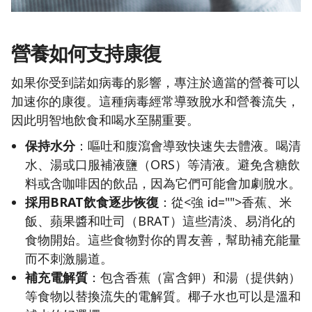
營養如何支持康復
如果你受到諾如病毒的影響，專注於適當的營養可以
加速你的康復。這種病毒經常導致脫水和營養流失，
因此明智地飲食和喝水至關重要。
保持水分
：嘔吐和腹瀉會導致快速失去體液。喝清
水、湯或口服補液鹽（ORS）等清液。避免含糖飲
料或含咖啡因的飲品，因為它們可能會加劇脫水。
採用BRAT飲食逐步恢復
：從<強 id="">香蕉、米
飯、蘋果醬和吐司（BRAT）這些清淡、易消化的
食物開始。這些食物對你的胃友善，幫助補充能量
而不刺激腸道。
補充電解質
：包含香蕉（富含鉀）和湯（提供鈉）
等食物以替換流失的電解質。椰子水也可以是溫和