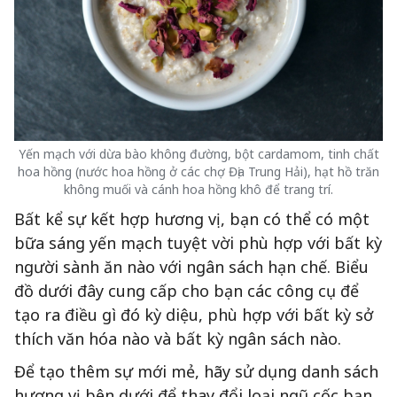
Yến mạch với dừa bào không đường, bột cardamom, tinh chất
hoa hồng (nước hoa hồng ở các chợ Địa Trung Hải), hạt hồ trăn
không muối và cánh hoa hồng khô để trang trí.
Bất kể sự kết hợp hương vị, bạn có thể có một
bữa sáng yến mạch tuyệt vời phù hợp với bất kỳ
người sành ăn nào với ngân sách hạn chế. Biểu
đồ dưới đây cung cấp cho bạn các công cụ để
tạo ra điều gì đó kỳ diệu, phù hợp với bất kỳ sở
thích văn hóa nào và bất kỳ ngân sách nào.
Để tạo thêm sự mới mẻ, hãy sử dụng danh sách
hương vị bên dưới để thay đổi loại ngũ cốc bạn