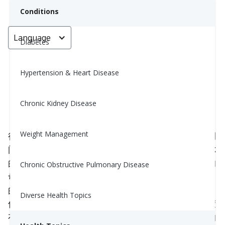
Conditions
Language
< Go back
Diabetes
Hypertension & Heart Disease
妊娠期糖尿病的病理生理学
Chronic Kidney Disease
Carrie Mccorkindale, MPH, RD, CDE
December 20, 2020
4
Weight Management
很可能，如果你正在阅读这篇文章，你可能在怀孕期
间曾患有或正在遭受糖尿病的困扰。你可能会担心你
的宝宝，但这意味着你将成为一位伟大且充满爱心的
Chronic Obstructive Pulmonary Disease
母亲。知道在怀孕期间和之后你该做什么是很重要
的，这样你和你的孩子才能拥有健康和充实的生活。
Diverse Health Topics
但正如你很快会发现的，这其中很大一部分与荷尔蒙
有关。继续阅读，以了解妊娠糖尿病前、在以及后的