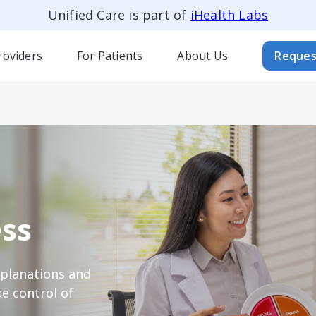
Unified Care is part of
iHealth Labs
roviders
For Patients
About Us
Reques
ss
xplanations and
e control of