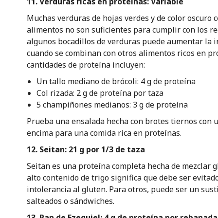
11. Verduras ricas en proteínas: Variable
Muchas verduras de hojas verdes y de color oscuro c
alimentos no son suficientes para cumplir con los r
algunos bocadillos de verduras puede aumentar la i
cuando se combinan con otros alimentos ricos en pr
cantidades de proteína incluyen:
Un tallo mediano de brócoli: 4 g de proteína
Col rizada: 2 g de proteína por taza
5 champiñones medianos: 3 g de proteína
Prueba una ensalada hecha con brotes tiernos con 
encima para una comida rica en proteínas.
12. Seitan: 21 g por 1/3 de taza
Seitan es una proteína completa hecha de mezclar glu
alto contenido de trigo significa que debe ser evita
intolerancia al gluten. Para otros, puede ser un sust
salteados o sándwiches.
13. Pan de Ezequiel: 4 g de proteína por rebanada