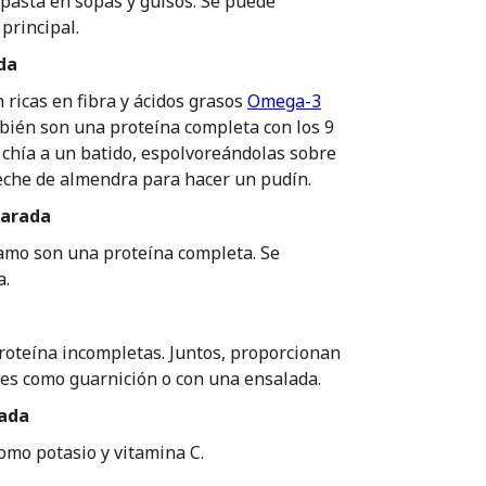
pasta en sopas y guisos. Se puede
principal.
ada
 ricas en fibra y ácidos grasos
Omega-3
mbién son una proteína completa con los 9
 chía a un batido, espolvoreándolas sobre
leche de almendra para hacer un pudín.
harada
áñamo son una proteína completa. Se
a.
 proteína incompletas. Juntos, proporcionan
oles como guarnición o con una ensalada.
sada
omo potasio y vitamina C.