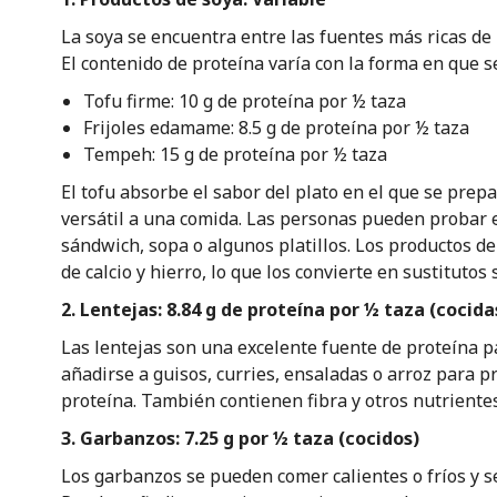
La soya se encuentra entre las fuentes más ricas de
El contenido de proteína varía con la forma en que s
Tofu firme: 10 g de proteína por ½ taza
Frijoles edamame: 8.5 g de proteína por ½ taza
Tempeh: 15 g de proteína por ½ taza
El tofu absorbe el sabor del plato en el que se prep
versátil a una comida. Las personas pueden probar e
sándwich, sopa o algunos platillos. Los productos 
de calcio y hierro, lo que los convierte en sustitutos
2. Lentejas: 8.84 g de proteína por ½ taza (cocida
Las lentejas son una excelente fuente de proteína 
añadirse a guisos, curries, ensaladas o arroz para p
proteína. También contienen fibra y otros nutrientes
3. Garbanzos: 7.25 g por ½ taza (cocidos)
Los garbanzos se pueden comer calientes o fríos y