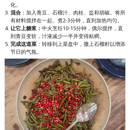
化。
混合
：加入青豆、石榴汁、肉桂、盐和胡椒。将所
有材料搅拌在一起。煮2-3分钟，直到加热均匀。
让它上糖浆：
中火烹饪10-15分钟，偶尔搅拌，直
到青豆变软，汁液减少一半并变得粘稠。
完成这道菜
：转移到上菜盘中，撒上石榴籽以增添
节日的气氛。