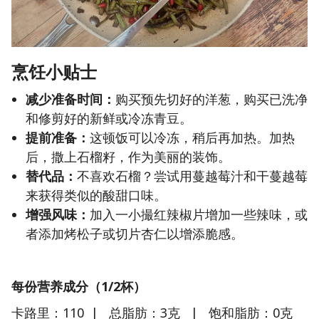
烹饪小贴士
减少准备时间：
购买预先切好的洋葱，购买已洗净
和修剪好的新鲜或冷冻青豆。
提前准备：
这顿饭可以冷冻，稍后再加热。加热
后，撒上石榴籽，作为美丽的装饰。
替代品：
不喜欢石榴？尝试用蔓越莓汁和干蔓越莓
来获得类似的酸甜口味。
增强风味：
加入一小撮红辣椒片增加一些辣味，或
者添加烤松子或切片杏仁以增添脆感。
每份营养成分（1/2杯）
卡路里：110 | 总脂肪：3克 | 饱和脂肪：0克