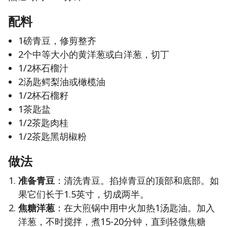
配料
1磅青豆，修剪整齐
2个中等大小的黄洋葱或白洋葱，切丁
1/2杯石榴汁
2汤匙鳄梨油或橄榄油
1/2杯石榴籽
1茶匙盐
1/2茶匙肉桂
1/2茶匙黑胡椒粉
做法
准备青豆
：清洗青豆。掐掉青豆的顶部和底部。如
果它们长于1.5英寸，切成两半。
焦糖洋葱
：在大煎锅中用中火加热1汤匙油。加入
洋葱，不时搅拌，煮15-20分钟，直到轻微焦糖