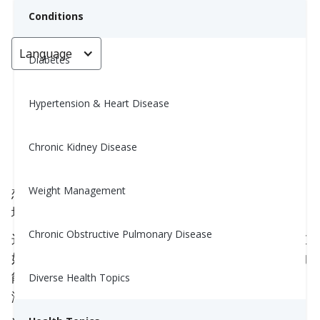
Conditions
Language
< Go back
Diabetes
Hypertension & Heart Disease
石榴蜜汁四季豆
Chronic Kidney Disease
Nina Ghamrawi, MS, RD, CDE
November 28, 2024
Weight Management
想要升级你的节日菜单吗？这些石榴蜜汁青豆是来自
地中海黎凡特地区的食谱。
Chronic Obstructive Pulmonary Disease
这道菜是青豆炖菜的轻便且美味的替代品，省去了重
奶油、黄油和炸洋葱，平均制作成本更低，每份大约
能节省400卡路里。石榴籽增添了节日的气氛和令人
Diverse Health Topics
满意的脆感，与焦糖洋葱和甜蜜的糖浆完美搭配。