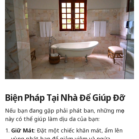
Biện Pháp Tại Nhà Để Giúp Đỡ
Nếu bạn đang gặp phải phát ban, những mẹo
này có thể giúp làm dịu da của bạn:
Giữ Mát
: Đặt một chiếc khăn mát, ẩm lên
vùng phát ban để giảm viêm và ngứa.