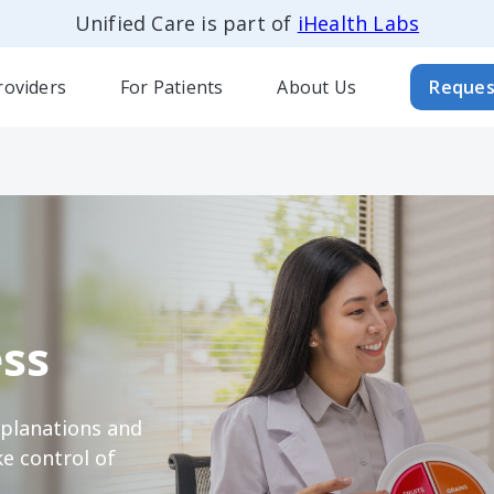
Unified Care is part of
iHealth Labs
roviders
For Patients
About Us
Reques
ss
xplanations and
e control of