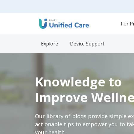
For P
Explore
Device Support
Knowledge to
Improve Wellne
Our library of blogs provide simple e
actionable tips to empower you to tak
your health.