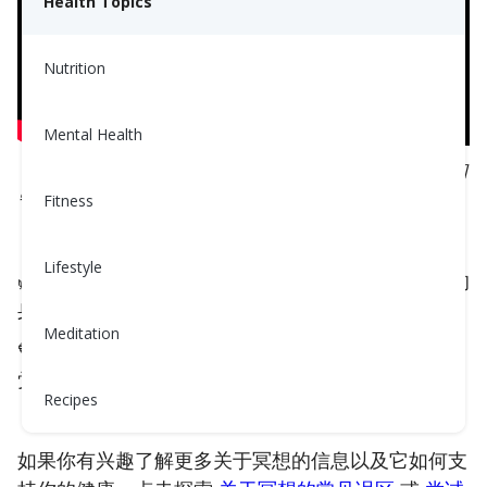
Health Topics
Nutrition
Mental Health
（这个冥想由人工智能语音技术引导，以提供清晰和
宁静的体验）
Fitness
Lifestyle
🌿✨ 我们希望它能帮助你从头到脚释放紧张，让你的
身体感觉更轻松、更平静、更自在。
Meditation
💙
收藏此页面
，随时收听——在检查血压之前，睡
觉之前，或你需要片刻宁静的时候。🌬️
Recipes
如果你有兴趣了解更多关于冥想的信息以及它如何支