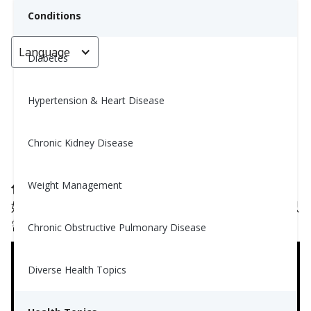
Conditions
Language
< Go back
Diabetes
Hypertension & Heart Disease
焕活身心：4分钟身体扫描冥想
Chronic Kidney Disease
Yiwen Lu, MS, RD
February 27, 2025
Weight Management
你之前尝试过冥想吗？
你无需任何经验就可以开
始。我们为你准备了这个简单的引导身体扫描——只
需点击下面的播放按钮 (▶) 并放松呼吸。
Chronic Obstructive Pulmonary Disease
Diverse Health Topics