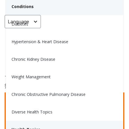
Conditions
Language
< Go back
Diabetes
Hypertension & Heart Disease
銳器處理
Chronic Kidney Disease
Grace Aguirre, MS, RD
November 21, 2023
2
Weight Management
了解利器的處理和處置非常重要。利器是醫學術語，
指的是可以切割或刺穿皮膚的尖銳物體。
Chronic Obstructive Pulmonary Disease
Diverse Health Topics