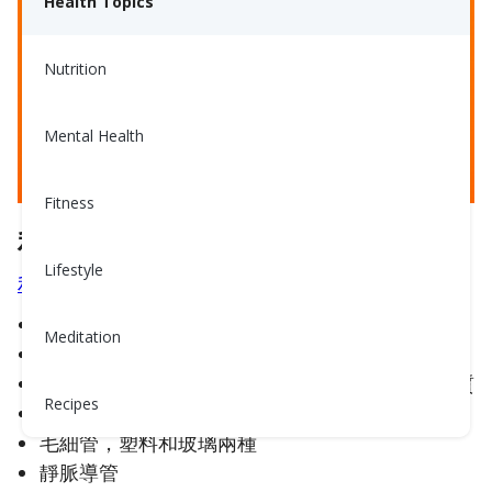
Health Topics
Nutrition
Mental Health
Fitness
利器廢物不僅僅關乎針
Lifestyle
利器廢物
包括：
縫合針、手術刀片、蝴蝶針
Meditation
糖尿病採血針和胰島素針
真空採血管（血液採集管），包括塑料和玻璃材質
Recipes
附有真空採血管支架的抽血針
毛細管，塑料和玻璃兩種
靜脈導管