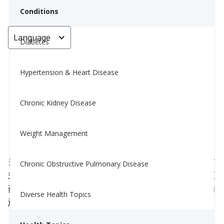
Conditions
Language
< Go back
Diabetes
Hypertension & Heart Disease
什么是顽固性高血压？(Resistant
Hypertension - High Blood
Chronic Kidney Disease
Pressure That's Hard to Treat)
Weight Management
October 3, 2022
当您的血压到达瓶颈了怎么办？您已经改变了生活方
Chronic Obstructive Pulmonary Disease
式，并且每天按时服用利尿药和至少两种其他的降压
药，但是您的血压仍然没有任何变化。这就是所谓的
Diverse Health Topics
顽固性高血压。简而言之，这意味着您的高血压
（HBP或高血压）难以治疗，并且可能还有潜在的