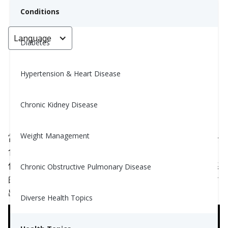
Conditions
Language
< Go back
Diabetes
Hypertension & Heart Disease
壓力與體重：究竟是怎麼回事？
Chronic Kidney Disease
Nina Ghamrawi, MS, RD, CDE
December 14, 2024
2
Weight Management
當你感到壓力時，你會進食嗎？你會跳過飯餐或失去
食慾嗎？好吧，雖然這兩者都是對壓力的常見反應，
但當壓力水平的增加是新的或暫時的時候，失去食慾
Chronic Obstructive Pulmonary Disease
的情況更為常見，而當你的壓力長時間高漲時，則會
出現
食慾增加
。但為什麼呢？
Diverse Health Topics