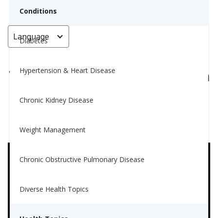
Conditions
Language
< Go back
Diabetes
Hypertension & Heart Disease
Thực phẩm chức năng cho bệnh
tiểu đường
Chronic Kidney Disease
Nina Ghamrawi, MS, RD, CDE
Weight Management
March 26, 2024
4
Chronic Obstructive Pulmonary Disease
Diverse Health Topics