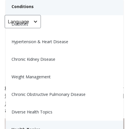
Conditions
Language
< Go back
Diabetes
Hypertension & Heart Disease
糖尿病和足部健康 (Have
Diabetes? Protect Your Feet!)
Chronic Kidney Disease
An Yang, MBA, RDN
Weight Management
December 1, 2022
2
糖尿病不仅仅涉及血糖管理。如果血糖经常过高或者
Chronic Obstructive Pulmonary Disease
过低，还可能会导致神经和血管损伤，甚至会影响到
足部健康！超过 60% 的足部和腿部截肢是由糖尿病
引起的，这几率甚至比事故更多。
Diverse Health Topics