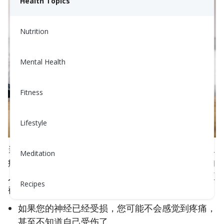
Health Topics
Nutrition
Mental Health
Fitness
Lifestyle
当您的脚上有小伤口、戳伤或水泡时，对于没有糖尿
Meditation
病的人，它们通常会自动痊愈，但对于患有糖尿病的
人，这可能会导致神经以及血管的损伤、感染、甚至
Recipes
截肢。
如果您的神经已经受损，您可能不会感觉到疼痛，
甚至不知道自己受伤了。