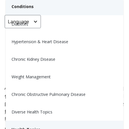
Conditions
Language
< Go back
Diabetes
Hypertension & Heart Disease
腸腦連結：腸道健康如何影響心理
健康
Chronic Kidney Disease
Nina Ghamrawi, MS, RD, CDE
Weight Management
September 11, 2023
心理健康影響身體健康早已不是秘密，但反過來又如
Chronic Obstructive Pulmonary Disease
何呢？
研究
顯示，
腸道健康
與
心理健康
之間有著密切
的聯繫。這種聯繫被稱為腸腦連結，對我們理解和治
療焦慮、抑鬱及其他情緒障礙等疾病有著重要的影
Diverse Health Topics
響。