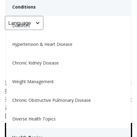
Conditions
Language
< Go back
Diabetes
Hypertension & Heart Disease
孤独的危害
Chronic Kidney Disease
Nina Ghamrawi, MS, RD, CDE
June 26, 2023
Weight Management
需要注意的是，虽然独处可能很愉快并且有益，但维
护社交联系并在需要时寻求他人的支持仍然很重要。
孤独是人类普遍的经历，但它对我们的心理健康可能
Chronic Obstructive Pulmonary Disease
产生显著的负面影响。以下是独处可能是美好的原
因、为何它可能成为一种危险，以及如何摆脱孤独。
Diverse Health Topics