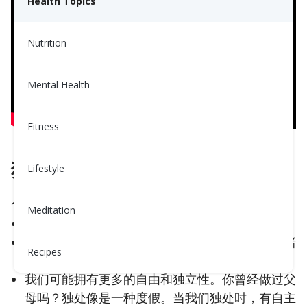
Health Topics
Nutrition
Mental Health
Fitness
独处是快乐的，没错！
Lifestyle
人们时常享受独处，这背后有几个原因：
Meditation
独处可以提供放松和恢复精力的机会。
当我们独处时，可以屏蔽干扰，专注于自己的思绪
Recipes
和感受，这有助于我们充电并感到更中心。
我们可能拥有更多的自由和独立性。你曾经做过父
母吗？独处像是一种度假。当我们独处时，有自主