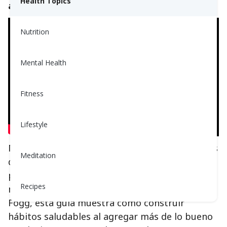
Health Topics
audio.
Nutrition
Mental Health
Fitness
Lifestyle
Manejar la presión arterial no requiere cambios
Meditation
drásticos en la vida. De hecho, los cambios
pequeños y constantes a menudo funcionan
Recipes
mejor. Inspirado en el libro
Tiny Habits de
BJ
Fogg, esta guía muestra cómo construir
hábitos saludables al agregar más de lo bueno