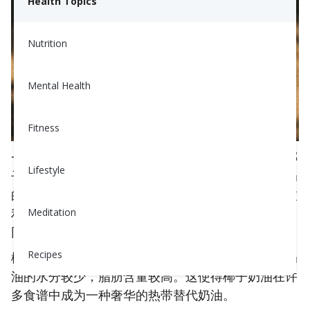
Health Topics
Nutrition
Mental Health
Fitness
一般来说，椰奶和椰子奶油是通过挤压成熟的棕色椰
Lifestyle
子的果肉，保存流出的液体制成的。椰子奶油是椰奶
的稠厚形式，但两者在泰国、印度、印度尼西亚和波
利尼西亚的烹饪中都占有重要地位。这与椰子水不
Meditation
同，椰子水来自未成熟的绿色椰子，并不涉及挤压。
Recipes
椰子奶油和椰奶之间的主要区别其实并不大：椰子奶
油的水分较少，脂肪含量较高。这使得椰子奶油在许
多食谱中成为一种奢华的热带替代奶油。