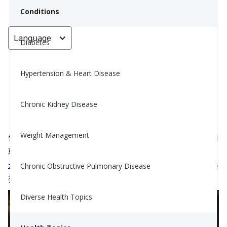
Conditions
Language
< Go back
Diabetes
Hypertension & Heart Disease
可以用什么代替椰浆或椰奶？
Chronic Kidney Disease
Nina Ghamrawi, MS, RD, CDE
September 13, 2023
2
Weight Management
你在关注健康吗？最近许多食谱用椰子产品代替黄油
或猪油。它们被宣传为有益的，但研究表明这
完全
是炒作
。所以如果你想要比椰奶或椰子奶油更好的选
Chronic Obstructive Pulmonary Disease
择，请继续阅读。
Diverse Health Topics