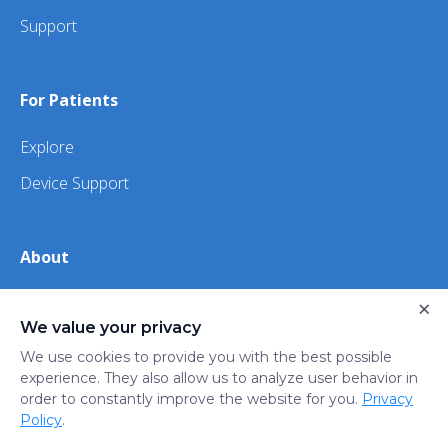
Support
For Patients
Explore
Device Support
About
×
About Us
We value your privacy
iHealth
We use cookies to provide you with the best possible
experience. They also allow us to analyze user behavior in
order to constantly improve the website for you.
Privacy
Privacy
Terms
Trust
Do not sell or share my
Policy
.
Policy
of Use
Center
personal information