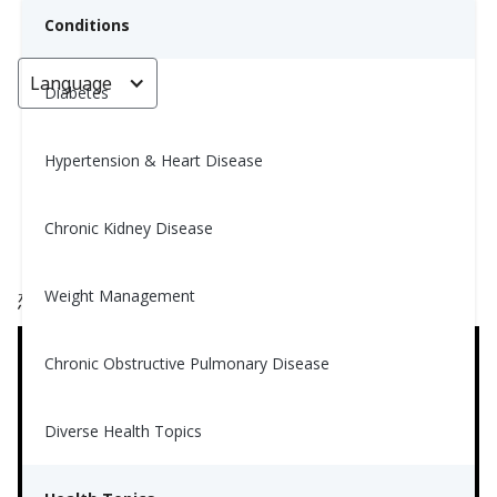
Conditions
Language
< Go back
Diabetes
Hypertension & Heart Disease
我应该保持多大的体重范围？
Chronic Kidney Disease
Taelor Oppliger, MS, RD
November 1, 2023
4
Weight Management
想要观看视频吗？点击这里！
Chronic Obstructive Pulmonary Disease
Diverse Health Topics