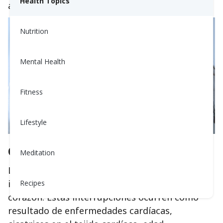
Health Topics
agudos y requieren atención inmediata.
Nutrition
Mental Health
Fitness
Lifestyle
Qué Causa las Arritmias
Meditation
Las arritmias son causadas por una
interrupción en los impulsos eléctricos del
Recipes
corazón. Estas interrupciones ocurren como
resultado de enfermedades cardíacas,