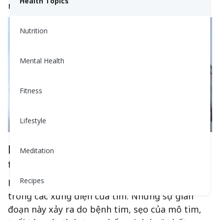
Health Topics
ngay lập tức.
Nutrition
Mental Health
Fitness
Lifestyle
Nguyên nhân gây ra rối loạn nhịp
Meditation
tim
Recipes
Rối loạn nhịp tim được gây ra bởi sự gián đoạn
trong các xung điện của tim. Những sự gián
đoạn này xảy ra do bệnh tim, sẹo của mô tim,