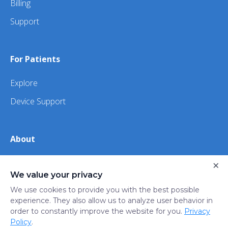
Billing
Support
For Patients
Explore
Device Support
About
About Us
×
We value your privacy
iHealth
We use cookies to provide you with the best possible
experience. They also allow us to analyze user behavior in
order to constantly improve the website for you.
Privacy
Privacy
Terms
Trust
Do not sell or share my
Policy
.