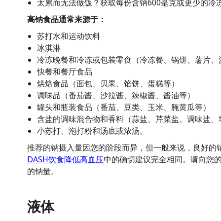
太累而无法做饭？获取每份含钠600毫克或更少的冷
高钠食品通常来源于：
苏打水和运动饮料
冰淇淋
冷冻晚餐和冷冻或包装零食（冷冻餐、锅饼、薯片、
快餐和餐厅食品
烘焙食品（面包、贝果、馅饼、蛋糕等）
调味品（番茄酱、沙拉酱、辣椒酱、酱油等）
罐头和瓶装食品（番茄、豆类、玉米、腌黄瓜等）
含盐的调味混合物和香料（蒜盐、芹菜盐、调味盐、
小苏打、泡打粉和汤底或浓汤。
推荐的钠摄入量因您的阶段而异，但一般来说，良好的钠
DASH饮食降低高血压
中的确切建议完全相同。请向您
的钠量。
液体