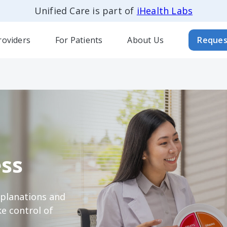
Unified Care is part of
iHealth Labs
roviders
For Patients
About Us
Reques
ss
xplanations and
e control of