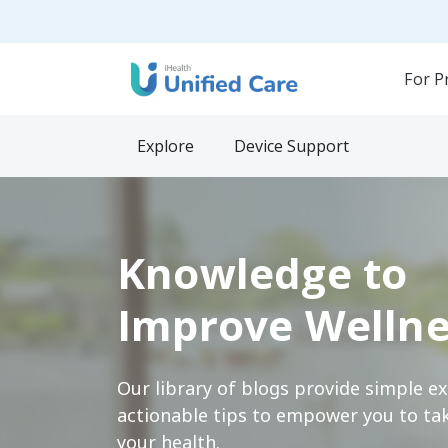
For P
Explore
Device Support
Knowledge to
Improve Wellne
Our library of blogs provide simple e
actionable tips to empower you to tak
your health.