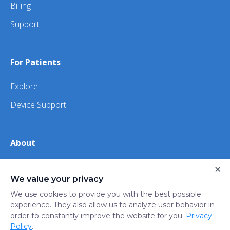
Billing
Support
For Patients
Explore
Device Support
About
×
About Us
We value your privacy
iHealth
We use cookies to provide you with the best possible
experience. They also allow us to analyze user behavior in
order to constantly improve the website for you.
Privacy
Privacy
Terms
Trust
Do not sell or share my
Policy
.