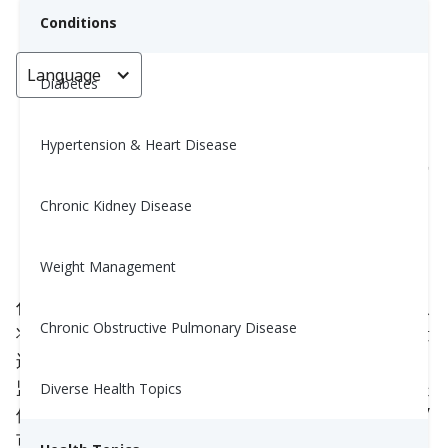
Conditions
Language
< Go back
Diabetes
Hypertension & Heart Disease
心率变异性 (HRV) 能揭示你的心理
健康状况
Chronic Kidney Disease
Yiwen Lu, MS, RD
Weight Management
February 8, 2024
你了解心率变异性（HRV）的概念吗？虽然大多数人
Chronic Obstructive Pulmonary Disease
将心率视为每分钟的心跳次数，但HRV更深入地测量
连续心跳之间时间间隔的细微波动。新兴研究表明，
监测HRV可以为心理健康、压力水平和整体幸福感提
Diverse Health Topics
供宝贵的见解。如果你最近感到更有压力，你的HRV
可能会反映出来。继续阅读以发现更多内容！