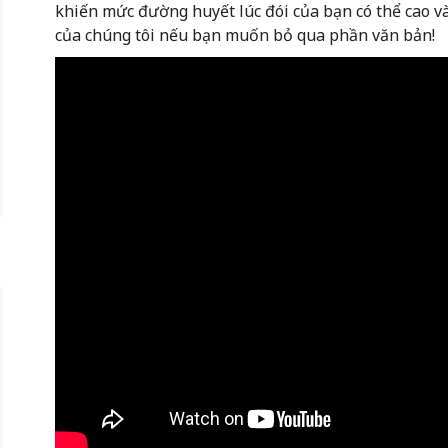
khiến mức đường huyết lúc đói của bạn có thể cao và
của chúng tôi nếu bạn muốn bỏ qua phần văn bản!