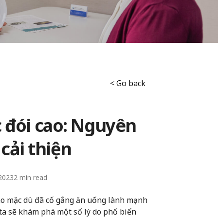
< Go back
 đói cao: Nguyên
cải thiện
2023
2
cao mặc dù đã cố gắng ăn uống lành mạnh
g ta sẽ khám phá một số lý do phổ biến