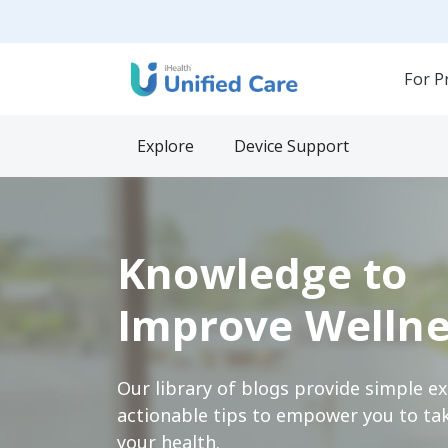
For P
Explore
Device Support
Knowledge to
Improve Wellne
Our library of blogs provide simple e
actionable tips to empower you to tak
your health.