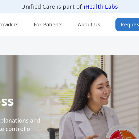
Unified Care is part of
iHealth Labs
roviders
For Patients
About Us
Reques
ss
xplanations and
e control of