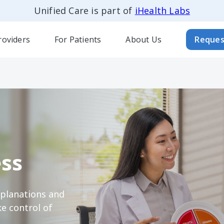
Unified Care is part of
iHealth Labs
roviders
For Patients
About Us
Reques
ss
xplanations and
e control of