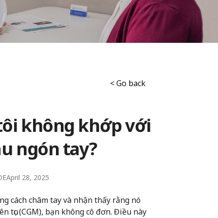
< Go back
 tôi không khớp với
ầu ngón tay?
DE
April 28, 2025
ng cách châm tay và nhận thấy rằng nó
ên tục (CGM), bạn không cô đơn. Điều này