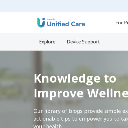
For P
Explore
Device Support
Knowledge to
Improve Wellne
Our library of blogs provide simple e
actionable tips to empower you to tak
your health.