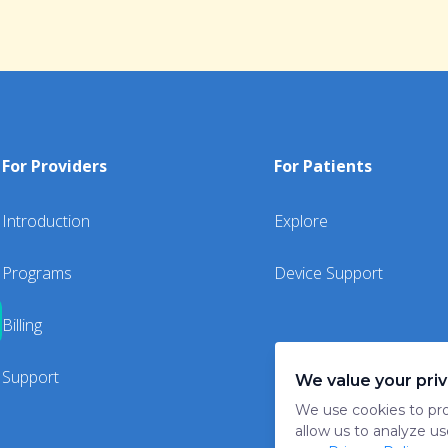
For Providers
For Patients
Introduction
Explore
Programs
Device Support
Billing
Support
We value your pri
We use cookies to pro
allow us to analyze us