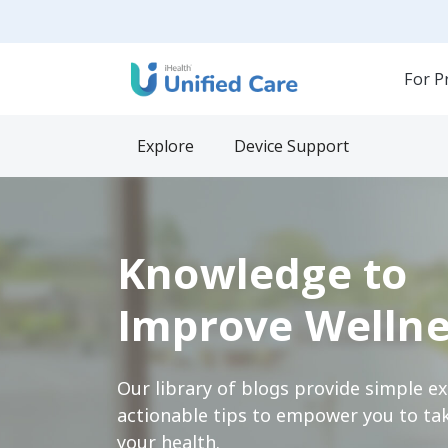
For P
Explore
Device Support
Knowledge to
Improve Wellne
Our library of blogs provide simple e
actionable tips to empower you to tak
your health.