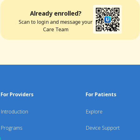
Already enrolled?
Scan to login and message your
Care Team
For Providers
For Patients
Introduction
Explore
Programs
Device Support