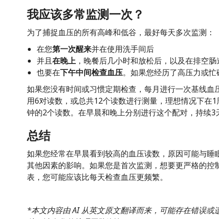
我应该多常监测一次？
为了捕捉血压的所有高峰和低谷，最好每天多次监测：
在您
第一次醒来
并在使用洗手间后
并且
在晚上
，晚餐后几小时和放松后，以及在排空肠
也要在
下午中间检查血压
。如果您经历了高压力或忙
如果您没有时间或习惯定期检查，每月进行一次基线血
用6对读数，或总共12个读数进行测量，理想情况下在
钟的2个读数。在早晨和晚上分别进行这个配对，持续3
总结
如果您经常在早晨看到较高的血压读数，原因可能与睡
其他因素的影响。如果您是首次监测，想要更严格的控
表，您可能应该比每天检查血压更频繁。
*本文内容由 AI 从英文原文翻译而来，可能存在错误