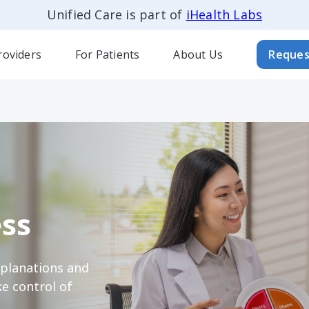
Unified Care is part of
iHealth Labs
roviders
For Patients
About Us
Reques
ss
xplanations and
e control of