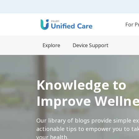
For P
Explore
Device Support
Knowledge to
Improve Wellne
Our library of blogs provide simple e
actionable tips to empower you to tak
your health.