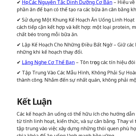
✔
Học Các Nguyên Tắc Dinh Dưỡng Cơ Bản
– Hiểu về 
phần ăn để bạn có thể tạo ra các bữa ăn cân bằng kh
✔ Sử dụng Một Khung Kế Hoạch Ăn Uống Linh Hoạt –
cách tiếp cận kết hợp và kết hợp: một loại protein, m
chất béo trong mỗi bữa ăn.
✔ Lập Kế Hoạch Cho Những Điều Bất Ngờ – Giữ các l
những khi kế hoạch thay đổi.
✔
Lắng Nghe Cơ Thể Bạn
– Tôn trọng các tín hiệu đó
✔ Tập Trung Vào Các Mẫu Hình, Không Phải Sự Hoàn
thành công. Nhắm đến sự nhất quán, không phải mộ
Kết Luận
Các kế hoạch ăn uống có thể hữu ích cho hướng dẫn
từ tính linh hoạt, kiến thức, và sự cân bằng. Thay v
tập trung vào việc xây dựng những thói quen phù hợp
chìa khóa để ăn uống lành mạnh bền vững.