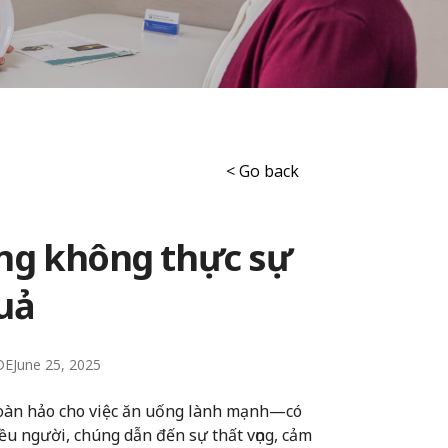
< Go back
ống không thực sự
uả
DE
June 25, 2025
hoàn hảo cho việc ăn uống lành mạnh—có
iều người, chúng dẫn đến sự thất vọng, cảm