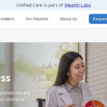
Unified Care is part of
iHealth Labs
roviders
For Patients
About Us
Reques
ss
xplanations and
e control of