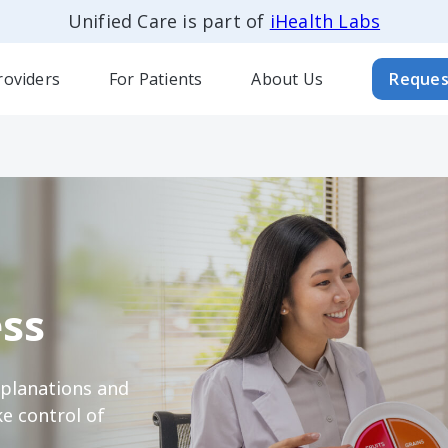
Unified Care is part of
iHealth Labs
roviders
For Patients
About Us
Reques
ss
xplanations and
e control of