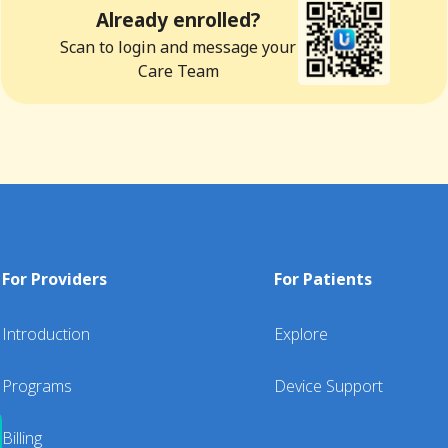
Already enrolled?
Scan to login and message your
Care Team
For Providers
For Patients
Introduction
Explore
Programs
Device Support
Billing