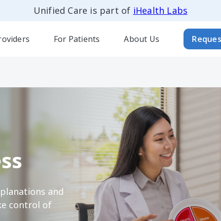
Unified Care is part of
iHealth Labs
roviders
For Patients
About Us
Reques
ss
xplanations and
e control of