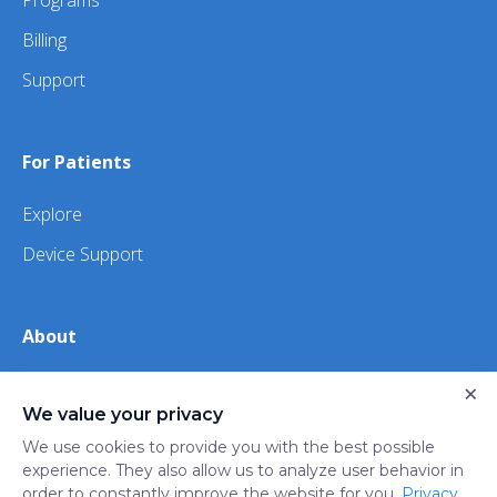
Programs
Billing
Support
For Patients
Explore
Device Support
About
×
About Us
We value your privacy
iHealth
We use cookies to provide you with the best possible
experience. They also allow us to analyze user behavior in
order to constantly improve the website for you.
Privacy