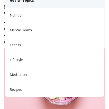
Health Topics
對於50歲以上的成年人，女性每天需要
21克
，男性
需要
30克
纖維。以下是一些食物的例子：
Nutrition
1杯熟透的小扁豆：
15克
1顆中等大小的蘋果：
4克
Mental Health
1片全麥麵包：
2–3克
1湯匙奇亞籽：
5克
Fitness
Lifestyle
Meditation
Recipes