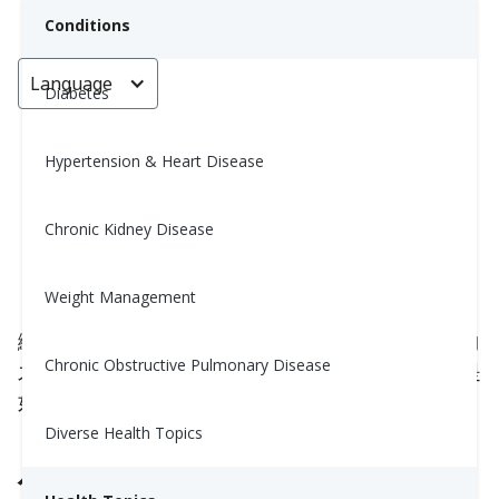
Conditions
Language
< Go back
Diabetes
Hypertension & Heart Disease
3種讓你不知不覺攝取更多膳食纖
維的方法
Chronic Kidney Disease
Yiwen Lu, MS, RD
Weight Management
September 12, 2025
纖維是你可以吃的對於血糖、體重和消化最好的食物
Chronic Obstructive Pulmonary Disease
之一。但大多數人都達不到建議的攝取量——尤其是
如果你不是粗糙穀物或大碗
綠色蔬菜
的粉絲。
Diverse Health Topics
你需要多少纖維？