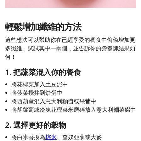
輕鬆增加纖維的方法
這些想法可以幫助你在已經享受的餐食中偷偷增加更
多纖維。試試其中一兩個，並告訴你的營養師結果如
何！
1. 把蔬菜混入你的餐食
將花椰菜加入土豆泥中
將菠菜攪拌到炒蛋中
將西葫蘆混入意大利麵醬或果昔中
將胡蘿蔔或冷凍花椰菜米磨碎放入意大利麵菜餚中
2. 選擇更好的穀物
將白米替換為
棕米
、奎奴亞藜或大麥