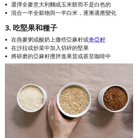
選擇全麥意大利麵或玉米餅而不是白色的
混合一半全穀物與一半白米，逐漸適應變化
3. 吃堅果和種子
在燕麥粥或酸奶上撒些亞麻籽或
奇亞籽
在沙拉或炒菜中加入切碎的堅果
將研磨的亞麻籽攪拌進果昔或甚至咖啡中