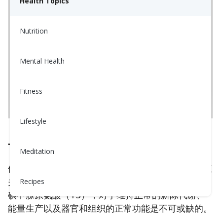
Health Topics
Nutrition
Mental Health
Fitness
Lifestyle
首先，甲状腺究竟是做什么的？
Meditation
位于颈部的甲状腺在调节体内许多新陈代谢过程中至
关重要。甲状腺激素，特别是甲状腺素（T4）和三
Recipes
碘甲腺原氨酸（T3），对于维持正常的新陈代谢、
能量生产以及器官和组织的正常功能是不可或缺的。