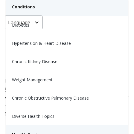
Conditions
Language
< Go back
Diabetes
Hypertension & Heart Disease
8 個幫助你保持水分的簡單小技巧
Chronic Kidney Disease
Yiwen Lu, MS, RD
January 9, 2025
Weight Management
喝水可能不如你最喜爱的活动那样刺激，但它对你的
整体健康至关重要。大多数成年人每天需要约 8–10
杯（64–80 盎司）水。如果保持水分充足感觉像是一
Chronic Obstructive Pulmonary Disease
个挑战，以下是 8 个实用提示，帮助你喝足够的水，
保持身体正常运转：
Diverse Health Topics
以水开启新的一天