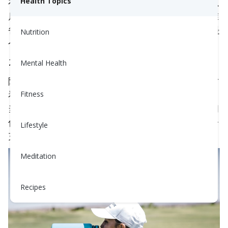
在床头放一杯水，早上起床后第一件事就是喝水，以
Health Topics
启动水分补充。如果早上感觉懒惰？像我一样提前准
备好，就像我所做的那样——这对于坚持这个习惯是
Nutrition
个重要改变！
随身携带可重复使用的水瓶
Mental Health
随时随地带着水瓶，以便轻松获取。如果你在工作时
看到我，我的桌子上总是有一个水瓶。额外好处是：
Fitness
当你的家人或朋友注意到你的水瓶时，他们可能会问
你进展如何，让你感到有责任感，同时保持身体水分
Lifestyle
充足！
Meditation
Recipes