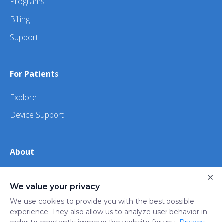
Programs
Billing
Support
For Patients
Explore
Device Support
About
About Us
×
We value your privacy
iHealth
We use cookies to provide you with the best possible
experience. They also allow us to analyze user behavior in