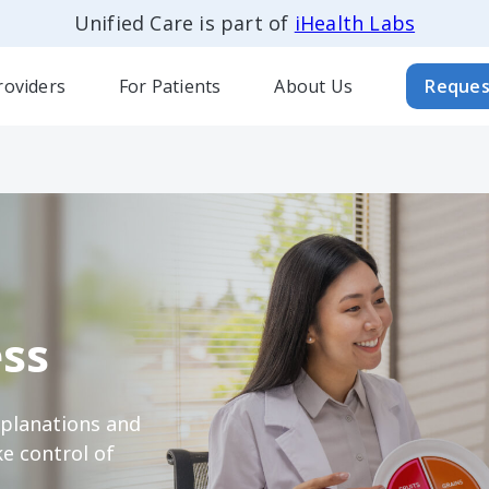
Unified Care is part of
iHealth Labs
roviders
For Patients
About Us
Reques
ss
xplanations and
e control of