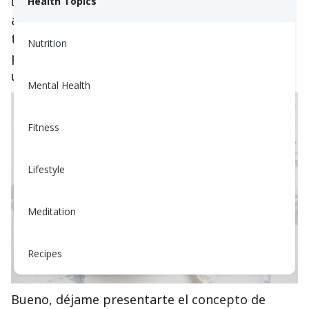
un plato de 9 pulgadas). Pero espera, los
Health Topics
alimentos vienen en diferentes formas,
tamaños y pesos. ¿Cómo los cuantifico? ¿Qué
Nutrition
pasa si estoy comiendo fuera o no estoy
usando un plato de 9 pulgadas?
Mental Health
Fitness
Lifestyle
Meditation
Recipes
Bueno, déjame presentarte el concepto de