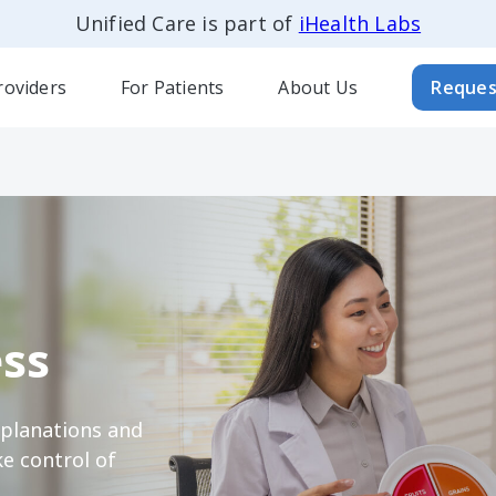
Unified Care is part of
iHealth Labs
roviders
For Patients
About Us
Reques
ss
xplanations and
e control of