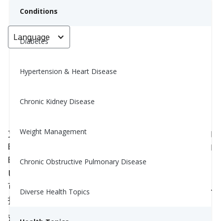
Conditions
Language
< Go back
Diabetes
Hypertension & Heart Disease
建立你的支持系统
Chronic Kidney Disease
Nina Ghamrawi, MS, RD, CDE
November 23, 2024
3
Weight Management
支持系统是一个由人组成的群体，他们在你最需要的
时候为你提供
心理、情感和实际
帮助
。当你做得好的
时候，他们也能帮助你保持强大。你总有
Chronic Obstructive Pulmonary Disease
UnifiedCare团队在你身边，但在你日常生活中，你
可以依靠谁来支持你呢？在你最需要的时候，你可以
Diverse Health Topics
打电话给谁呢？
观看我们的视频或继续阅读。请记住，你的