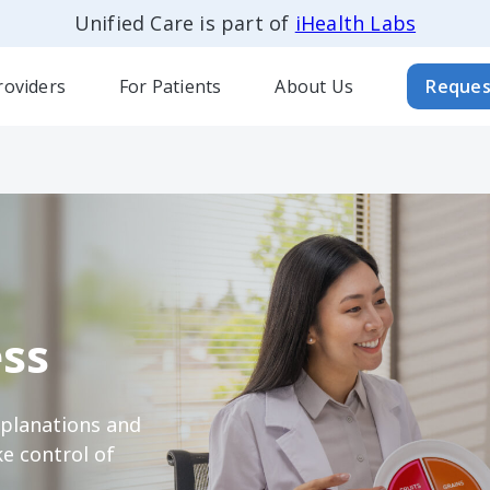
Unified Care is part of
iHealth Labs
roviders
For Patients
About Us
Reques
ss
xplanations and
e control of