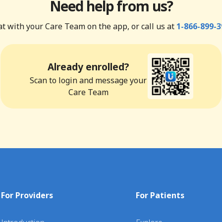
Need help from us?
t with your Care Team on the app, or call us at
1-866-899-3
Already enrolled?
Scan to login and message your
Care Team
For Providers
For Patients