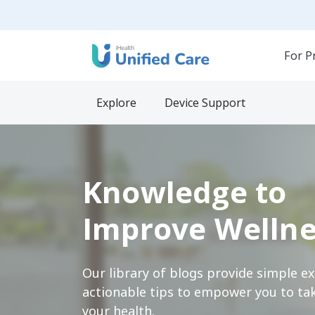
For P
Explore
Device Support
Knowledge to
Improve Wellne
Our library of blogs provide simple e
actionable tips to empower you to tak
your health.