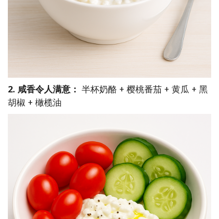
2. 咸香令人满意：
半杯奶酪 + 樱桃番茄 + 黄瓜 + 黑
胡椒 + 橄榄油