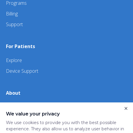
Programs
Billing
Support
For Patients
Explore
Device Support
About
About Us
×
We value your privacy
iHealth
We use cookies to provide you with the best possible
experience. They also allow us to analyze user behavior in