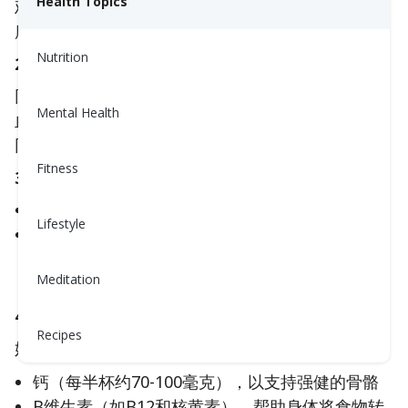
Health Topics
鸡蛋一样多。蛋白质帮助你感到饱腹，支持肌肉健
康，并保持早晨的能量稳定。
Nutrition
2. 碳水化合物含量低（对血糖友好）
同样的半杯仅含有4-5克碳水化合物，如果你在关注
Mental Health
血糖，这是一个很好的选择。与含糖谷物或吐司不
同，它不会导致你的血糖水平飙升。
Fitness
3. 健康脂肪均衡（取决于你选择的类型）
低脂奶酪大约含有2克脂肪
Lifestyle
全脂奶酪大约含有5克脂肪，包括一些饱和脂肪
这两者都可以融入健康饮食中——只需注意你的
Meditation
份量，并选择最适合你的健康目标的类型。
4. 营养丰富
Recipes
奶酪也是一种良好的营养来源：
钙（每半杯约70-100毫克），以支持强健的骨骼
B维生素（如B12和核黄素），帮助身体将食物转