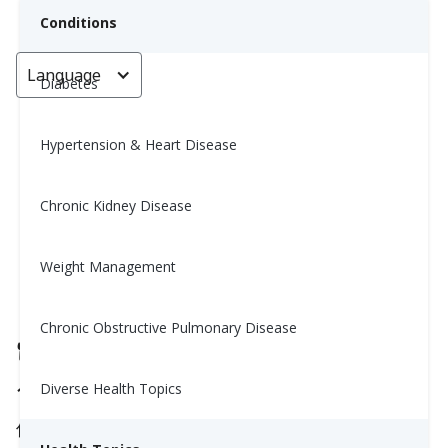
Conditions
Language
< Go back
Diabetes
Hypertension & Heart Disease
早餐吃乡村奶酪？它的优点（以及
一个意想不到的缺点）
Chronic Kidney Disease
Yiwen Lu, MS, RD
Weight Management
June 18, 2025
Chronic Obstructive Pulmonary Disease
🍽️
为什么奶酪是一种聪明的选择
Diverse Health Topics
1. 富含蛋白质（让你更久感到饱腹）
仅半杯低脂奶酪含有约13克蛋白质——几乎和两个