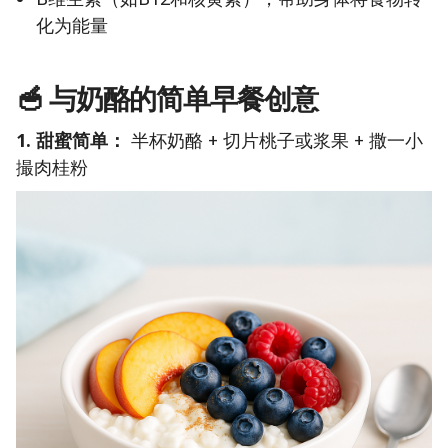
化为能量
🥣
与奶酪的简单早餐创意
1. 甜蜜简单：
半杯奶酪 + 切片桃子或浆果 + 撒一小
撮肉桂粉