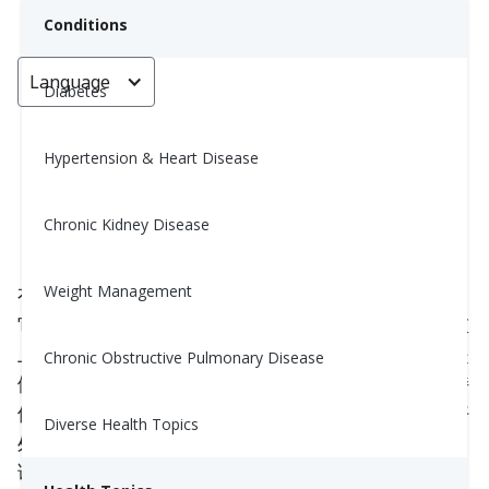
Conditions
Language
< Go back
Diabetes
Hypertension & Heart Disease
水果会让人发胖吗？
Chronic Kidney Disease
Nina Ghamrawi, MS, RD, CDE
May 5, 2024
2
Weight Management
有一个普遍的误解，即
水果
会导致体重增加，因为
它含有糖。是的。如果你吃太多水果，当然会在体重
上遇到问题！但是尽管水果含有糖分，水果实际上是
Chronic Obstructive Pulmonary Disease
健康饮食的重要组成部分，并且可以作为减肥或维持
体重计划的一部分来享用！继续阅读以了解水果的好
Diverse Health Topics
处，以及何时需要注意水果的摄入。如果你不想阅
读，可以看视频！