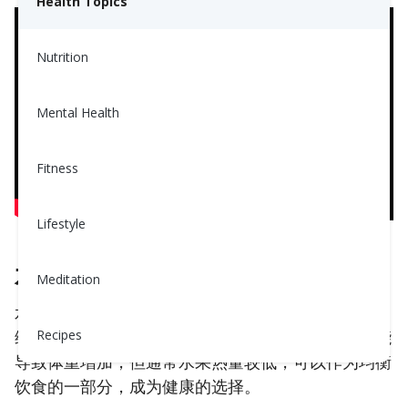
Health Topics
Nutrition
Mental Health
Fitness
Lifestyle
水果真棒！
Meditation
水果中的糖是自然存在的，并伴有对健康重要的纤
维、维生素和矿物质。虽然任何东西摄入过多都可能
Recipes
导致体重增加，但通常水果热量较低，可以作为均衡
饮食的一部分，成为健康的选择。