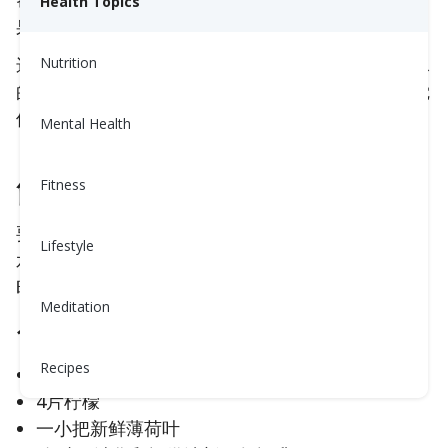
帮助你的血压和消化。注入水通过添加来自新鲜水
Health Topics
果、草药甚至蔬菜的天然风味，使饮水更加愉悦。
这是一种在不添加糖或
人工成分
的情况下饮用更多水
Nutrition
的简单方法。你可以在几分钟内准备好，喝起来感觉
像是一种享受！
Mental Health
简单的注入水食谱
Fitness
要制作注入水，只需拿一个水壶或大水瓶，装满冷
Lifestyle
水，然后添加你的配料。让它在
冰箱
中静置至少1小
时（更长也可以）。这里有一些最受欢迎的配方：
Meditation
1.
柑橘薄荷气泡水
Recipes
4片橙子
4片柠檬
一小把新鲜薄荷叶