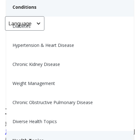
Conditions
Language
< Go back
Diabetes
Hypertension & Heart Disease
不喜欢白开水？试试浸泡过水果或
香料的水吧！
Chronic Kidney Disease
Yiwen Lu, MS, RD
Weight Management
April 22, 2025
Chronic Obstructive Pulmonary Disease
为何注入水是值得的
Diverse Health Topics
如果你觉得清水无聊，你并不孤单。但
保持水分充
足
是支持你健康的最简单方法之一——从保持能量到