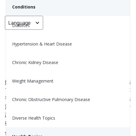
Conditions
Language
< Go back
Diabetes
Hypertension & Heart Disease
簡易檸檬蒜蓉醬
Chronic Kidney Disease
Nina Ghamrawi, MS, RD, CDE
May 22, 2025
Weight Management
奶油般順滑、鬆軟而又大膽，這道簡易的蒜頭醬充滿
了對心臟健康的好處！蒜頭有助於支持血壓和膽固醇
平衡，利用天然抗菌特性增強免疫力，並為任何餐點
Chronic Obstructive Pulmonary Disease
添加豐富的風味。可以將它用作沾醬、抹醬或淋在烤
蔬菜、肉類或包裹上。你也可以將其冷凍，以便在日
Diverse Health Topics
後的烹飪中使用或作為魚類或禽肉的醃料。
烹飪時間：5 分鐘