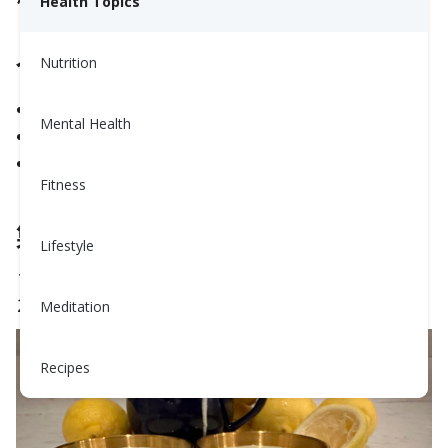
Health Topics
食材（6人份）
Nutrition
8 瓣大蒜，去皮
Mental Health
1/2 杯檸檬汁（約 4 顆檸檬）
1/4 杯橄欖油
Fitness
製作方法
Lifestyle
將所有食材放入攪拌機中。以中速攪打約 30 秒。
享用！
Meditation
Recipes