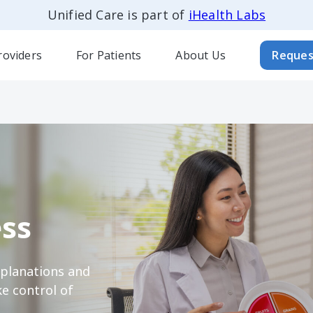
Unified Care is part of
iHealth Labs
roviders
For Patients
About Us
Reques
ss
xplanations and
e control of