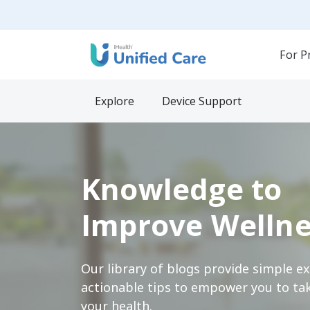
For P
Explore
Device Support
Knowledge to
Improve Wellne
Our library of blogs provide simple e
actionable tips to empower you to tak
your health.