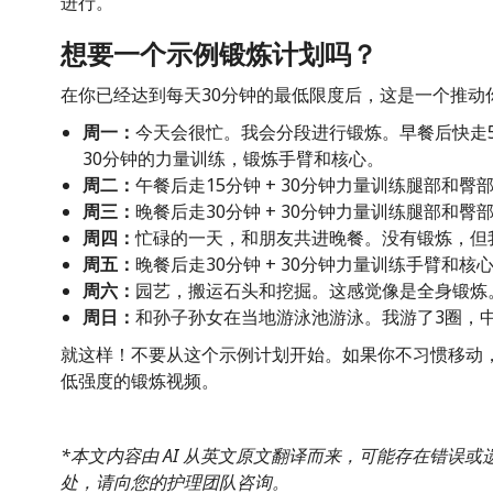
进行。
想要一个示例锻炼计划吗？
在你已经达到每天30分钟的最低限度后，这是一个推动
周一：
今天会很忙。我会分段进行锻炼。早餐后快走5分钟
30分钟的力量训练，锻炼手臂和核心。
周二：
午餐后走15分钟 + 30分钟力量训练腿部和臀
周三：
晚餐后走30分钟 + 30分钟力量训练腿部和臀
周四：
忙碌的一天，和朋友共进晚餐。没有锻炼，但我做了
周五：
晚餐后走30分钟 + 30分钟力量训练手臂和核
周六：
园艺，搬运石头和挖掘。这感觉像是全身锻炼
周日：
和孙子孙女在当地游泳池游泳。我游了3圈，
就这样！不要从这个示例计划开始。如果你不习惯移动
低强度的锻炼视频。
*本文内容由 AI 从英文原文翻译而来，可能存在错误
处，请向您的护理团队咨询。