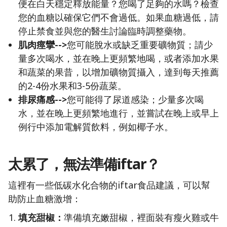
便在白天穩定釋放能量？您喝了足夠的水嗎？檢查
您的血糖以確保它們不會過低。如果血糖過低，請
停止禁食並與您的醫生討論臨時調整藥物。
肌肉痙攣-->
您可能脫水或缺乏重要礦物質；請少
量多次喝水，並在晚上更頻繁地喝，或者添加水果
和蔬菜的果昔，以增加礦物質攝入，達到每天推薦
的2-4份水果和3-5份蔬菜。
排尿痛感-->
您可能得了尿道感染；少量多次喝
水，並在晚上更頻繁地進行，並嘗試在晚上或早上
例行中添加電解質飲料，例如椰子水。
太累了，無法準備iftar？
這裡有一些低碳水化合物的iftar食品建議，可以幫
助防止血糖激增：
填充甜椒：
準備填充嫩甜椒，裡面裝有瘦火雞或牛