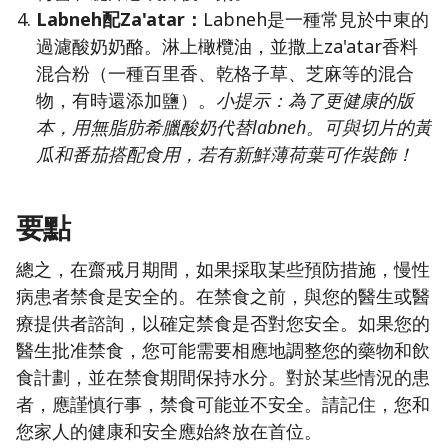
Labneh配Za'atar：
Labneh是一種常見於中東的
過濾酸奶奶酪。淋上橄欖油，並撒上za'atar香料
混合粉（一種百里香、乾格子草、芝麻等的混合
物，有時還添加鹽）。
小提示：為了更健康的版
本，用無脂肪希臘酸奶代替labneh。可與切片的黃
瓜和番茄搭配食用，若有新鮮薄荷葉可作裝飾！
要點
總之，在齋戒月期間，如果採取某些預防措施，慢性
病患者禁食是安全的。在禁食之前，與您的醫生或醫
療提供者諮詢，以確定禁食是否對您安全。如果您的
醫生批准禁食，您可能需要相應地調整您的藥物和飲
食計劃，並在禁食期間保持水分。對於某些情況的患
者，應謹慎行事，禁食可能並不安全。請記住，您和
您家人的健康和安全應始終放在首位。