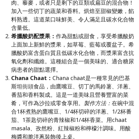
肉、藜麥，或者只是剩下的豆類或扁豆的混合物！
加入一些切丁的蔬菜和香料。烘焙至甜椒變嫩，餡
料熟透。這道菜口味鮮美、令人滿足且碳水化合物
含量低。
希臘酸奶配漿果：
作為甜點或甜食，享受希臘酸奶
上面加上新鮮的漿果，如草莓、藍莓或覆盆子。希
臘酸奶富含蛋白質且低碳水化合物，而漿果富含抗
氧化劑和纖維。這種組合是一個美味的、適合糖尿
病患者的甜點選擇。
Chana Chaat：
Chana chaat是一種常見的巴基
斯坦街頭食品，由鷹嘴豆、切丁的馬鈴薯、洋蔥、
番茄和香料製成。這是一道美味且營養豐富的菜
肴，可作為沙拉或零食享用。
製作方法：
在碗中混
合1杯煮熟的鷹嘴豆、1/4杯切碎的洋蔥、1/2杯番
茄、1茶匙切碎的青辣椒和1/4杯香菜。用chaat
masala、孜然粉、紅辣椒粉和檸檬汁調味。用酸
梅醬和脆洋蔥裝飾後上桌。