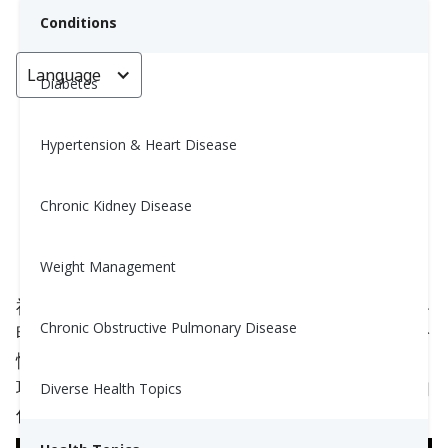
Conditions
Language
< Go back
Diabetes
Hypertension & Heart Disease
齋戒月期間想齋戒？以下是如何安
全齋戒的方法
Chronic Kidney Disease
Nina Ghamrawi, MS, RD, CDE
Weight Management
March 15, 2024
神聖的齋戒月是靈性反思與自律的時刻，但我們從黎
Chronic Obstructive Pulmonary Disease
明到日落都在禁食。這是極端身體疲憊的體驗！對於
慢性病患者，您必須謹慎。以下是您需要了解的事
項，以便在齋戒月期間做出明智的禁食決定，以及如
Diverse Health Topics
何調整您的藥物。