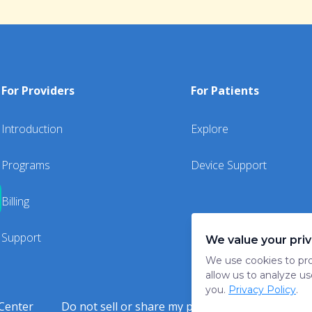
For Providers
For Patients
Introduction
Explore
Programs
Device Support
Billing
Support
We value your pri
We use cookies to pro
allow us to analyze us
you.
Privacy Policy
.
Center
Do not sell or share my personal information