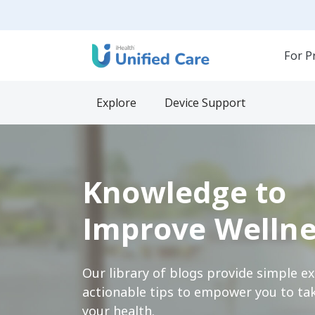
For P
Explore
Device Support
Knowledge to
Improve Wellne
Our library of blogs provide simple e
actionable tips to empower you to tak
your health.