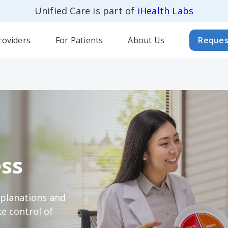
Unified Care is part of
iHealth Labs
roviders
For Patients
About Us
Reques
ss
xplanations and
e control of