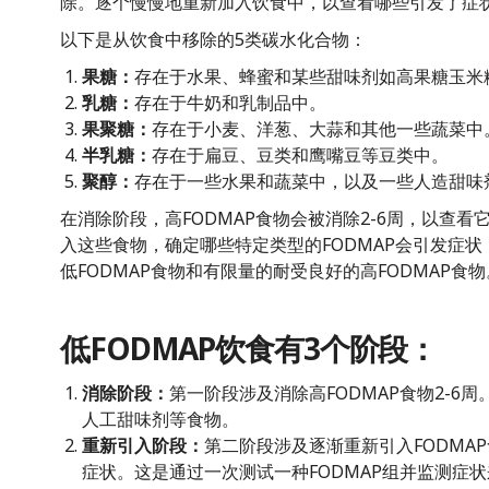
除。逐个慢慢地重新加入饮食中，以查看哪些引发了症
以下是从饮食中移除的5类碳水化合物：
果糖：
存在于水果、蜂蜜和某些甜味剂如高果糖玉米
乳糖：
存在于牛奶和乳制品中。
果聚糖：
存在于小麦、洋葱、大蒜和其他一些蔬菜中
半乳糖：
存在于扁豆、豆类和鹰嘴豆等豆类中。
聚醇：
存在于一些水果和蔬菜中，以及一些人造甜味
在消除阶段，高FODMAP食物会被消除2-6周，以查
入这些食物，确定哪些特定类型的FODMAP会引发症
低FODMAP食物和有限量的耐受良好的高FODMAP食物
低FODMAP饮食有3个阶段：
消除阶段：
第一阶段涉及消除高FODMAP食物2-
人工甜味剂等食物。
重新引入阶段：
第二阶段涉及逐渐重新引入FODMA
症状。这是通过一次测试一种FODMAP组并监测症