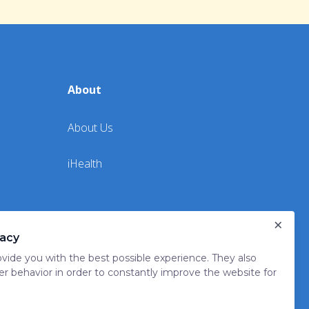
About
About Us
iHealth
×
vacy
vide you with the best possible experience. They also
er behavior in order to constantly improve the website for