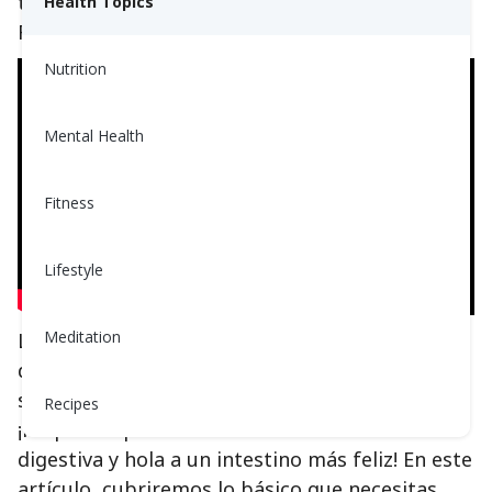
tipos de carbohidratos conocidos como
Health Topics
FODMAPs.
Nutrition
Mental Health
Fitness
Lifestyle
Meditation
La dieta baja en FODMAP es un enfoque
dietético que ha demostrado aliviar los
síntomas del SII y ayudarte a sentirte mejor.
Recipes
¡Prepárate para decir adiós a la incomodidad
digestiva y hola a un intestino más feliz! En este
artículo, cubriremos lo básico que necesitas