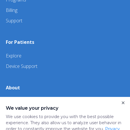
Billing
Support
For Patients
Explore
Device Support
About
About Us
×
We value your privacy
iHealth
We use cookies to provide you with the best possible
experience. They also allow us to analyze user behavior in
order to constantly improve the website for you.
Privacy